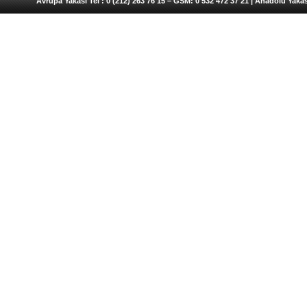
Avrupa Yakası Tel : 0 (212) 263 76 15 – GSM: 0 532 472 37 21 | Anadolu Yakas