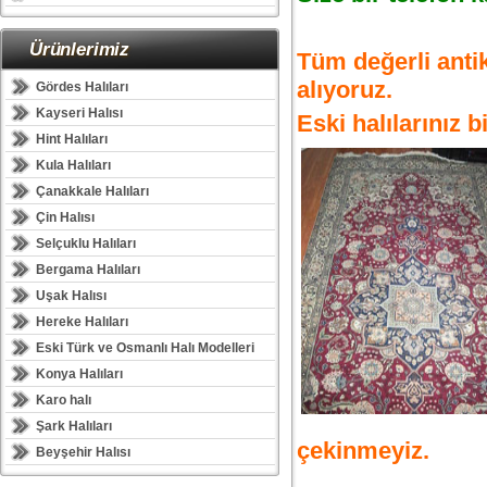
Ürünlerimiz
Tüm değerli antika
alıyoruz.
Gördes Halıları
Kayseri Halısı
Eski halılarınız b
Hint Halıları
Kula Halıları
Çanakkale Halıları
Çin Halısı
Selçuklu Halıları
Bergama Halıları
Uşak Halısı
Hereke Halıları
Eski Türk ve Osmanlı Halı Modelleri
Konya Halıları
Karo halı
Şark Halıları
çekinmeyiz.
Beyşehir Halısı