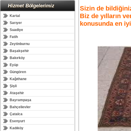
Hizmet Bölgelerimiz
Sizin de bildiğini
Biz de yılların ve
Kartal
konusunda en iyi
Sarıyer
Suadiye
Fatih
Zeytinburnu
Başakşehir
Bakırköy
Eyüp
Güngören
Kağıthane
Şişli
Ataşehir
Bayrampaşa
Bahçelievler
Çatalca
Esenyurt
Kadıköy