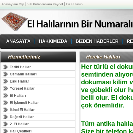
Anasayfam Yap
Sık Kullanılanlara Kaydet
Bize Ulaşın
ANASAYFA
HAKKIMIZDA
BİZDEN HABERLER
RE
Hizmetlerimiz
Hereke Halıları
Her türlü el dokum
Tarihi Halılar
semtinden alıyoru
Osmanlı Halıları
dokuması kilim ve
Eski Halılar
ve göbekli olur 
Yöresel Halılar
El Halıları
belli olur. El do
El İşlemeli Halılar
çok önemlidir.
İkinci El Halılar
Değerli Halılar
Tüm antika halıla
2. El Halılar
Size bir telefon 
Halı Çeşitleri