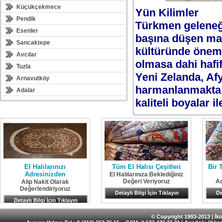
Küçükçekmece
Yün Kilimler
Pendik
Türkmen geleneği
Esenler
başına düşen mal
Sancaktepe
kültüründe önemli
Avcılar
olmasa dahi hafif
Tuzla
Yeni Zelanda, Af
Arnavutköy
harmanlanmakta ve
Adalar
kaliteli boyalar 
El Halılarınızı
Tüm El Halısı Çeşitleri
Bir 
Adresinizden
El Halılarınıza Beklediğiniz
Değeri Veriyoruz
Ad
Alıp Nakit Olarak
Değerlendiriyoruz
Detaylı Bilgi İçin Tıklayın
De
Detaylı Bilgi İçin Tıklayın
© Copyright 1993-2013 | İkin