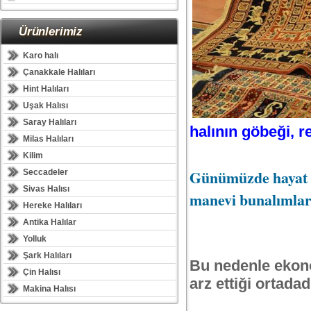
Ürünlerimiz
Karo halı
Çanakkale Halıları
Hint Halıları
Uşak Halısı
Saray Halıları
halının göbeği, r
Milas Halıları
Kilim
Günümüzde hayat pa
Seccadeler
Sivas Halısı
manevi bunalımlara
Hereke Halıları
Antika Halılar
Yolluk
Şark Halıları
Bu nedenle ekon
Çin Halısı
arz ettiği ortadad
Makina Halısı