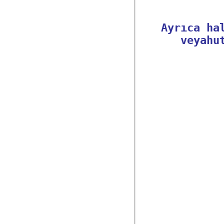
Ayrıca ha
veyahu