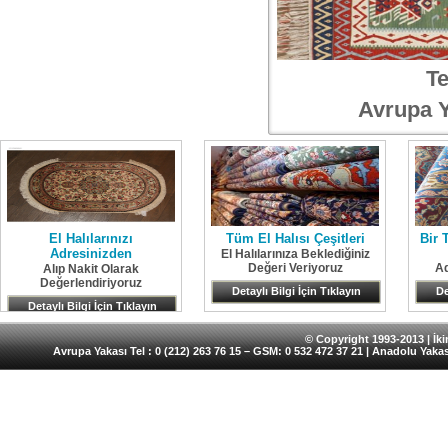
Te
Avrupa Y
El Halılarınızı
Tüm El Halısı Çeşitleri
Bir 
Adresinizden
El Halılarınıza Beklediğiniz
Değeri Veriyoruz
Ad
Alıp Nakit Olarak
Değerlendiriyoruz
Detaylı Bilgi İçin Tıklayın
De
Detaylı Bilgi İçin Tıklayın
© Copyright 1993-2013 | İkin
Avrupa Yakası Tel : 0 (212) 263 76 15 – GSM: 0 532 472 37 21 | Anadolu Yakas