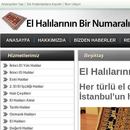
Anasayfam Yap
Sık Kullanılanlara Kaydet
Bize Ulaşın
ANASAYFA
HAKKIMIZDA
BİZDEN HABERLER
RE
Hizmetlerimiz
Beşiktaş
İkinci El Yün Halılar
El Halıları
İkinci El Halılar
Eski Halılar
Her türlü el 
2. El El İşçiliği Halılar
Halı Çeşitleri
İstanbul’un 
El Halıları Alınır
Tarihi Halılar
Osmanlı Halıları
El Halıları
Değerli Halılar