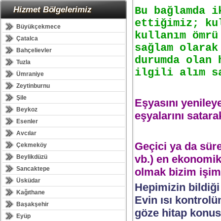
Hizmet Bölgelerimiz
Bu bağlamda i
ettiğimiz; ku
Büyükçekmece
kullanım ömrü
Çatalca
sağlam olarak
Bahçelievler
durumda olan 
Tuzla
ilgili alım s
Ümraniye
Zeytinburnu
Şile
Eşyasını yenileye
Beykoz
eşyalarını satar
Esenler
Avcılar
Geçici ya da süre
Çekmeköy
vb.) en ekonomik 
Beylikdüzü
Sancaktepe
olmak bizim işim
Üsküdar
Hepimizin bildiği 
Kağıthane
Evin ısı kontrolün
Başakşehir
göze hitap konus
Eyüp