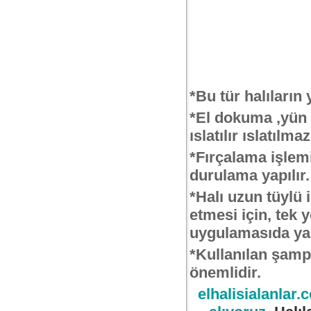
*Bu tür halıların
*El dokuma ,yün h
ıslatılır ıslatıl
*Fırçalama işlemi 
durulama yapılır.
*Halı uzun tüylü 
etmesi için, tek 
uygulamasıda yapı
*Kullanılan şampu
önemlidir.
elhalisialanlar.