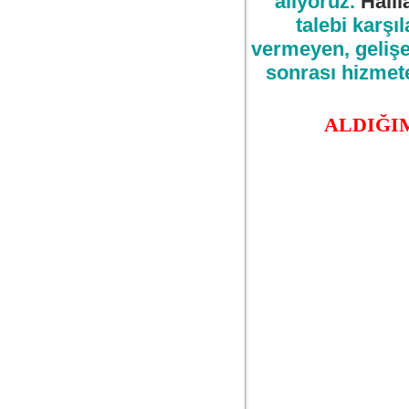
alıyoruz.
Halıl
talebi karşı
vermeyen, gelişe
sonrası hizmete
ALDIĞIM