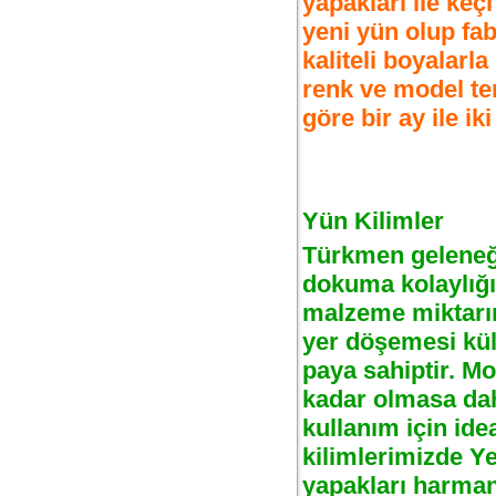
yapakları ile keç
yeni yün olup fab
kaliteli boyalarl
renk ve model ter
göre bir ay ile ik
Yün Kilimler
Türkmen geleneği
dokuma kolaylığı
malzeme miktarın
yer döşemesi kül
paya sahiptir. Mot
kadar olmasa dahi
kullanım için ide
kilimlerimizde Y
yapakları harman