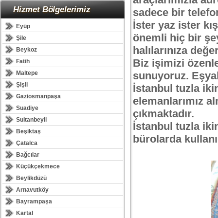
Hizmet Bölgelerimiz
sadece bir telefo
İster yaz ister k
Eyüp
önemli hiç bir şey
Şile
halılarınıza değe
Beykoz
Biz işimizi özenl
Fatih
Maltepe
sunuyoruz. Eşyal
Şişli
İstanbul tuzla iki
Gaziosmanpaşa
elemanlarımız al
Suadiye
çıkmaktadır.
Sultanbeyli
İstanbul tuzla ikin
Beşiktaş
bürolarda kullanıl
Çatalca
Bağcılar
Küçükçekmece
Beylikdüzü
Arnavutköy
Bayrampaşa
Kartal