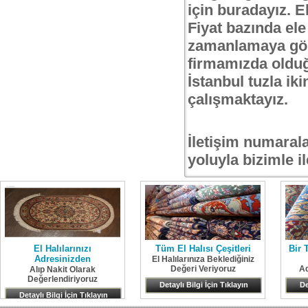
için buradayız. E
Fiyat bazında el
zamanlamaya göre 
firmamızda oldu
İstanbul tuzla ik
çalışmaktayız.
İletişim numaral
yoluyla bizimle il
El Halılarınızı
Tüm El Halısı Çeşitleri
Bir 
Adresinizden
El Halılarınıza Beklediğiniz
Değeri Veriyoruz
Ad
Alıp Nakit Olarak
Değerlendiriyoruz
Detaylı Bilgi İçin Tıklayın
De
Detaylı Bilgi İçin Tıklayın