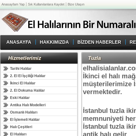
Anasayfam Yap
Sık Kullanılanlara Kaydet
Bize Ulaşın
ANASAYFA
HAKKIMIZDA
BİZDEN HABERLER
RE
Hizmetlerimiz
Tuzla
elhalisialanlar.com
Tarihi Halılar
İkinci el halı ma
2. El El İşçiliği Halılar
müşterilerimize İs
İkinci El Halılar
vermektedir.
2. El Dokuma Halılar
Eski Halılar
Antika Halı Modelleri
İstanbul tuzla ik
Osmanlı Halıları
memnuniyeti her
El İşlemeli Halılar
İstanbul tuzla iki
Halı Çeşitleri
antik halı gelir
El Halıları