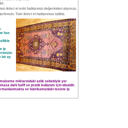
ız.
ızı ikinci el eski halılarınızı değerinden alıyoruz.
erlensin. Tüm ikinci el halılarınıza talibiz.
n
ne has
ellikle
e ip
erimizin
 bir ay
 malzeme miktarındaki azlık sebebiyle yer
masa dahi hafif ve pratik kullanım için idealdir.
armanlanmakta ve fabrikamızdaki tesiste ip