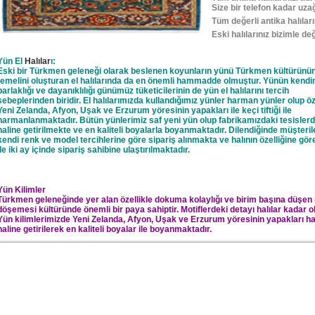
Size bir telefon kadar uzağ
Tüm değerli antika halıların
Eski halılarınız bizimle değ
Yün El
Halılar
ı:
Eski bir Türkmen geleneği olarak beslenen koyunların yünü Türkmen kültürünü
temelini oluşturan el halılarında da en önemli hammadde olmuştur. Yünün kendi
parlaklığı ve dayanıklılığı günümüz tüketicilerinin de yün el halılarını tercih
sebeplerinden biridir. El halılarımızda kullandığımız yünler harman yünler olup öz
Yeni Zelanda, Afyon, Uşak ve Erzurum yöresinin yapakları ile keçi tiftiği ile
harmanlanmaktadır. Bütün yünlerimiz saf yeni yün olup fabrikamızdaki tesislerd
haline getirilmekte ve en kaliteli boyalarla boyanmaktadır. Dilendiğinde müşteril
kendi renk ve model tercihlerine göre sipariş alınmakta ve halının özelliğine göre
ile iki ay içinde sipariş sahibine ulaştırılmaktadır.
Yün Kilimler
Türkmen geleneğinde yer alan özellikle dokuma kolaylığı ve birim başına düşen
döşemesi kültüründe önemli bir paya sahiptir. Motiflerdeki detayı halılar kadar ol
Yün kilimlerimizde Yeni Zelanda, Afyon, Uşak ve Erzurum yöresinin yapakları h
haline getirilerek en kaliteli boyalar ile boyanmaktadır.