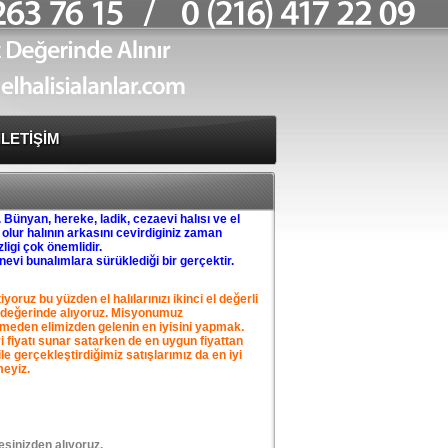
İLETİŞİM
. Bünyan, hereke, ladik, cezaevi halısı ve el
 olur halının arkasını cevirdiginiz zaman
ligi çok önemlidir.
vi bunalımlara sürüklediği bir gerçektir.
yoruz bu yüzden el halılarınızı ikinci el değerli
ızı değerinde alıyoruz. Misyonumuz
meden elimizden gelenin en iyisini yapmak.
iyi fiyatı sunar satarken de en uygun fiyattan
le gerçekleştirdiğimiz satışlarımız da en iyi
eyiz.
resinizden alıyoruz.