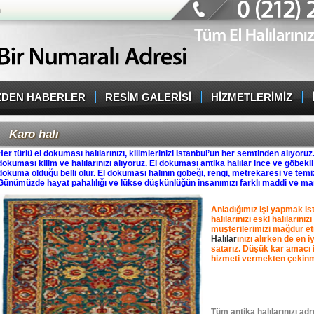
n
ZDEN HABERLER
RESİM GALERİSİ
HİZMETLERİMİZ
Karo halı
Her türlü el dokuması halılarınızı, kilimlerinizi İstanbul’un her semtinden alıyoruz
dokuması kilim ve halılarınızı alıyoruz. El dokuması antika halılar ince ve göbekli
dokuma olduğu belli olur. El dokuması halının göbeği, rengi, metrekaresi ve temiz
Günümüzde hayat pahalılığı ve lükse düşkünlüğün insanımızı farklı maddi ve mane
Anladığımız işi yapmak isti
halılarınızı eski halıların
müşterilerimizi mağdur et
Halılar
ınızı alırken de en 
satarız. Düşük kar amacı i
hizmeti vermekten çekinm
Tüm antika halılarınızı ad