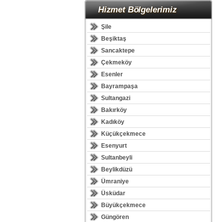
Hizmet Bölgelerimiz
Şile
Beşiktaş
Sancaktepe
Çekmeköy
Esenler
Bayrampaşa
Sultangazi
Bakırköy
Kadıköy
Küçükçekmece
Esenyurt
Sultanbeyli
Beylikdüzü
Ümraniye
Üsküdar
Büyükçekmece
Güngören