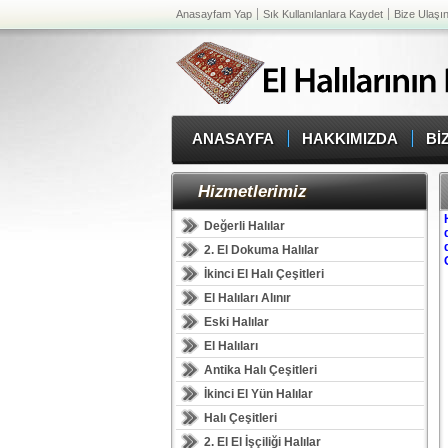
Anasayfam Yap
Sık Kullanılanlara Kaydet
Bize Ulaşı
ANASAYFA
HAKKIMIZDA
Bİ
Hizmetlerimiz
Değerli Halılar
2. El Dokuma Halılar
İkinci El Halı Çeşitleri
El Halıları Alınır
Eski Halılar
El Halıları
Antika Halı Çeşitleri
İkinci El Yün Halılar
Halı Çeşitleri
2. El El İşçiliği Halılar