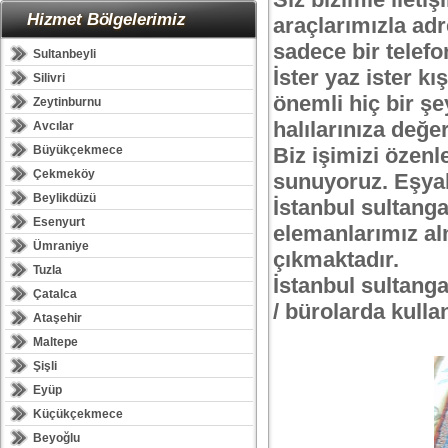
Hizmet Bölgelerimiz
araçlarımızla adr
sadece bir telefo
Sultanbeyli
İster yaz ister k
Silivri
önemli hiç bir şey
Zeytinburnu
halılarınıza değe
Avcılar
Büyükçekmece
Biz işimizi özenl
Çekmeköy
sunuyoruz. Eşyal
Beylikdüzü
İstanbul sultanga
Esenyurt
elemanlarımız al
Ümraniye
çıkmaktadır.
Tuzla
İstanbul sultangazi
Çatalca
/ bürolarda kullan
Ataşehir
Maltepe
Şişli
Eyüp
Küçükçekmece
Beyoğlu