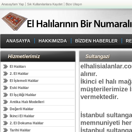
Anasayfam Yap
Sık Kullanılanlara Kaydet
Bize Ulaşın
ANASAYFA
HAKKIMIZDA
BİZDEN HABERLER
RE
Hizmetlerimiz
Sultangazi
elhalisialanlar.co
El Halıları
alınır.
2. El Halılar
İkinci el halı ma
El İşlemeli Halılar
müşterilerimize İs
Eski Halılar
El İşçiliği Halılar
vermektedir.
Antika Halı Modelleri
Değerli Halılar
İstanbul sultanga
İkinci El Halılar
memnuniyeti her
2. El Dokuma Halılar
İstanbul sultangaz
Tarihi Halılar