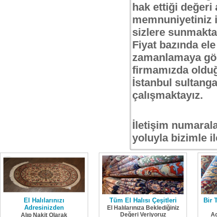
hak ettiği değeri 
memnuniyetiniz iç
sizlere sunmakta
Fiyat bazında el
zamanlamaya göre 
firmamızda oldu
İstanbul sultanga
çalışmaktayız.
İletişim numaral
yoluyla bizimle il
El Halılarınızı
Tüm El Halısı Çeşitleri
Bir 
Adresinizden
El Halılarınıza Beklediğiniz
Değeri Veriyoruz
Ad
Alıp Nakit Olarak