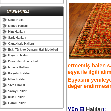
Ürünlerimiz
Uşak Halısı
Konya Halıları
Hint Halıları
Şark Halıları
Çanakkale Halıları
Eski Türk ve Osmanlı Halı Modelleri
Kayseri Halısı
Duvardan duvara halı
ermemiş,halen sa
Isparta Halıları
eşya ile ilgili al
Kırşehir Halıları
Eşyasını yenileye
Milas Halıları
değerlendirmesi
Sivas Halısı
Saray Halıları
Kula Halıları
Cami Halıları
Yün El
Halılar
ı: