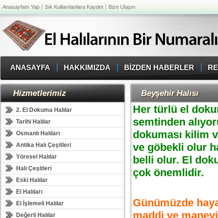
Anasayfam Yap
Sık Kullanılanlara Kaydet
Bize Ulaşın
ANASAYFA
HAKKIMIZDA
BİZDEN HABERLER
RE
Hizmetlerimiz
Beyşehir Halısı
Her türlü el dokum
2. El Dokuma Halılar
semtinden alıyoru
Tarihi Halılar
dokuması kilim ve
Osmanlı Halıları
ve göbekli olur 
Antika Halı Çeşitleri
Yöresel Halılar
belli olur. El do
Halı Çeşitleri
çok önemlidir.
Eski Halılar
El Halıları
Günümüzde hayat 
El İşlemeli Halılar
maddi ve manevi 
Değerli Halılar