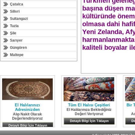
Türkmen geleneği
Çatalca
başına düşen mal
Silivri
kültüründe önemli
Sultangazi
olmasa dahi hafif
Tuzla
Yeni Zelanda, Af
Şile
harmanlanmakta ve
Sarıyer
kaliteli boyalar 
Güngören
Maltepe
El Halılarınızı
Tüm El Halısı Çeşitleri
Bir 
Adresinizden
El Halılarınıza Beklediğiniz
Değeri Veriyoruz
Ad
Alıp Nakit Olarak
Değerlendiriyoruz
Detaylı Bilgi İçin Tıklayın
De
Detaylı Bilgi İçin Tıklayın