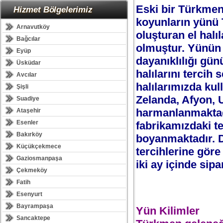
Eski bir Türkmen
Hizmet Bölgelerimiz
koyunların yünü 
Arnavutköy
oluşturan el hal
Bağcılar
olmuştur. Yünün 
Eyüp
dayanıklılığı gün
Üsküdar
halılarını tercih 
Avcılar
halılarımızda kul
Şişli
Zelanda, Afyon, U
Suadiye
harmanlanmaktadı
Ataşehir
Esenler
fabrikamızdaki te
Bakırköy
boyanmaktadır. D
Küçükçekmece
tercihlerine göre 
Gaziosmanpaşa
iki ay içinde sipa
Çekmeköy
Fatih
Esenyurt
Bayrampaşa
Yün Kilimler
Sancaktepe