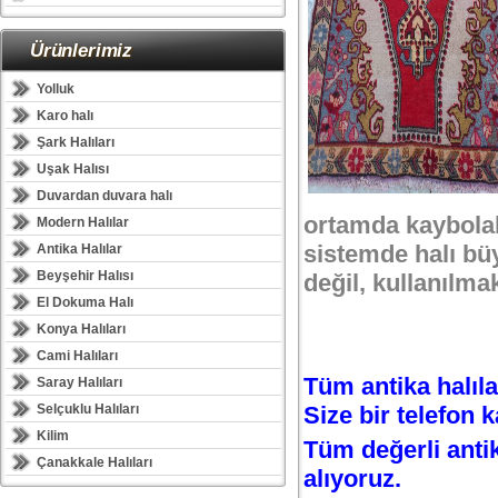
Ürünlerimiz
Yolluk
Karo halı
Şark Halıları
Uşak Halısı
Duvardan duvara halı
ortamda kaybolab
Modern Halılar
sistemde halı bü
Antika Halılar
Beyşehir Halısı
değil, kullanılma
El Dokuma Halı
Konya Halıları
Cami Halıları
Tüm antika halıla
Saray Halıları
Selçuklu Halıları
Size bir telefon 
Kilim
Tüm değerli antika
Çanakkale Halıları
alıyoruz.