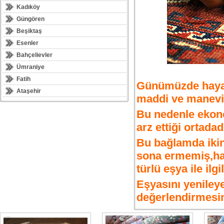
Kadıköy
Güngören
Beşiktaş
Esenler
Bahçelievler
Ümraniye
Fatih
Günümüzde hayat 
Ataşehir
maddi ve manevi 
Bu nedenle ekon
arz ettiği ortadad
Bu bağlamda ikinc
sona ermemiş,hal
türlü eşya ile ilgi
Eşyasını yenileye
değerlendirmesi