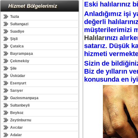
Eski halılarınız b
Hizmet Bölgelerimiz
Anladığımız işi y
Tuzla
değerli halıların
Sultangazi
müşterilerimizi 
Suadiye
Halılar
ınızı alırk
Şişli
satarız. Düşük ka
Çatalca
hizmeti vermekt
Bayrampaşa
Çekmeköy
Sizin de bildiğini
Şile
Biz de yılların ve
Üsküdar
konusunda en iyi
Esenyurt
Sarıyer
Gaziosmanpaşa
Sultanbeyli
Beykoz
Zeytinburnu
Avcılar
Adalar