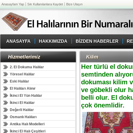
Anasayfam Yap
Sık Kullanılanlara Kaydet
Bize Ulaşın
ANASAYFA
HAKKIMIZDA
BİZDEN HABERLER
RE
Hizmetlerimiz
Kilim
Her türlü el dokum
2. El Dokuma Halılar
semtinden alıyoru
Yöresel Halılar
dokuması kilim ve
Eski Halılar
ve göbekli olur 
El Halıları Alınır
İkinci El Yün Halılar
belli olur. El do
İkinci El Halılar
çok önemlidir.
Değerli Halılar
Osmanlı Halıları
Antika Halı Modelleri
İkinci El Halı Çeşitleri