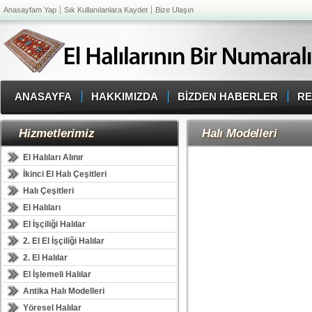
Anasayfam Yap
Sık Kullanılanlara Kaydet
Bize Ulaşın
ANASAYFA
HAKKIMIZDA
BİZDEN HABERLER
RE
Hizmetlerimiz
Halı Modelleri
El Halıları Alınır
İkinci El Halı Çeşitleri
Halı Çeşitleri
El Halıları
El İşçiliği Halılar
2. El El İşçiliği Halılar
2. El Halılar
El İşlemeli Halılar
Antika Halı Modelleri
Yöresel Halılar