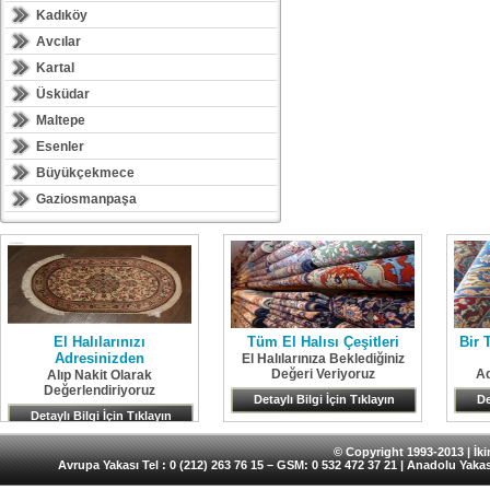
Kadıköy
Avcılar
Kartal
Üsküdar
Maltepe
Esenler
Büyükçekmece
Gaziosmanpaşa
El Halılarınızı
Tüm El Halısı Çeşitleri
Bir 
Adresinizden
El Halılarınıza Beklediğiniz
Değeri Veriyoruz
Ad
Alıp Nakit Olarak
Değerlendiriyoruz
Detaylı Bilgi İçin Tıklayın
De
Detaylı Bilgi İçin Tıklayın
© Copyright 1993-2013 | İkin
Avrupa Yakası Tel : 0 (212) 263 76 15 – GSM: 0 532 472 37 21 | Anadolu Yakas